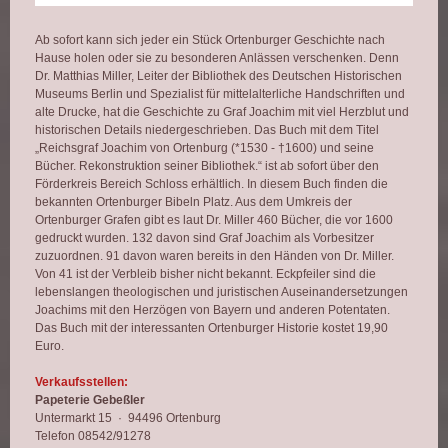
Ab sofort kann sich jeder ein Stück Ortenburger Geschichte nach
Hause holen oder sie zu besonderen Anlässen verschenken. Denn
Dr. Matthias Miller, Leiter der Bibliothek des Deutschen Historischen
Museums Berlin und Spezialist für mittelalterliche Handschriften und
alte Drucke, hat die Geschichte zu Graf Joachim mit viel Herzblut und
historischen Details niedergeschrieben. Das Buch mit dem Titel
„Reichsgraf Joachim von Ortenburg (*1530 - †1600) und seine
Bücher. Rekonstruktion seiner Bibliothek.“ ist ab sofort über den
Förderkreis Bereich Schloss erhältlich. In diesem Buch finden die
bekannten Ortenburger Bibeln Platz. Aus dem Umkreis der
Ortenburger Grafen gibt es laut Dr. Miller 460 Bücher, die vor 1600
gedruckt wurden. 132 davon sind Graf Joachim als Vorbesitzer
zuzuordnen. 91 davon waren bereits in den Händen von Dr. Miller.
Von 41 ist der Verbleib bisher nicht bekannt. Eckpfeiler sind die
lebenslangen theologischen und juristischen Auseinandersetzungen
Joachims mit den Herzögen von Bayern und anderen Potentaten.
Das Buch mit der interessanten Ortenburger Historie kostet 19,90
Euro.
Verkaufsstellen:
Papeterie Gebeßler
Untermarkt 15 · 94496 Ortenburg
Telefon 08542/91278