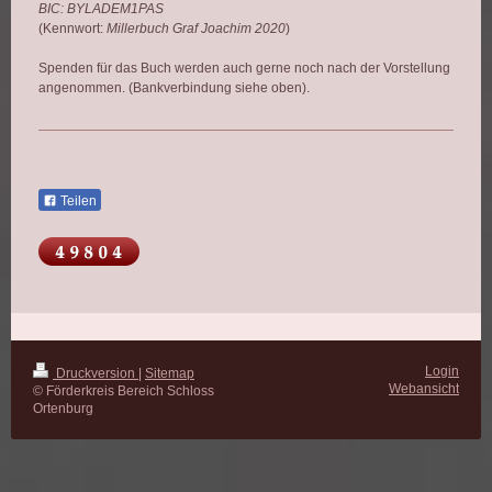
BIC: BYLADEM1PAS
(Kennwort:
Millerbuch Graf Joachim 2020
)
Spenden für das Buch werden auch gerne noch nach der Vorstellung
angenommen. (Bankverbindung siehe oben).
Teilen
Login
Druckversion
|
Sitemap
Webansicht
© Förderkreis Bereich Schloss
Ortenburg